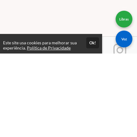
Libras
Voz
Este site usa cookies para melhorar sua
Ok!
experiência.
Política de Privacidade
Atendimento
Segunda à Sexta das 09:00 às 18:00
+5511991950952
Fale Conosco