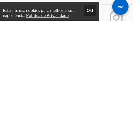
Voz
Este site usa cookies para melhorar sua
Ok!
experiência.
Política de Privacidade
Atendimento
Segunda à Sexta das 09:00 às 18:00
+5511991950952
Fale Conosco
CNPJ: 05.671.251/0001-11
Páginas