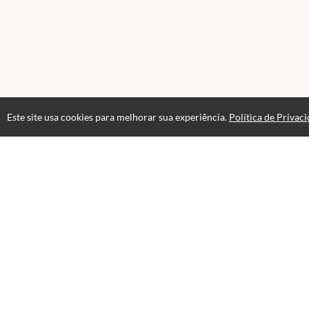
Este site usa cookies para melhorar sua experiência.
Política de Privac
Atendimento
Segunda à Sexta das 09:00 às 18:00
+5511991950952
Fale Conosco
CNPJ: 05.671.251/0001-11