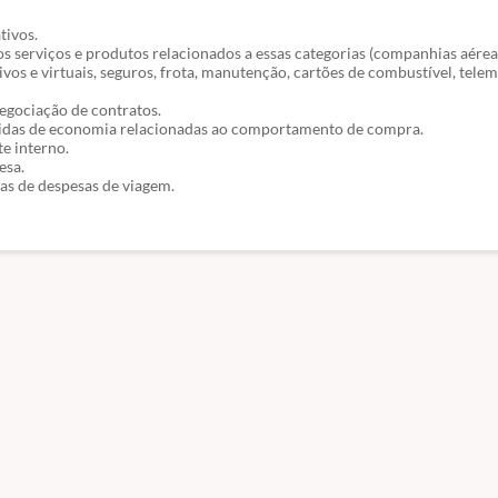
tivos.
os serviços e produtos relacionados a essas categorias (companhias aéreas
ivos e virtuais, seguros, frota, manutenção, cartões de combustível, telem
negociação de contratos.
edidas de economia relacionadas ao comportamento de compra.
e interno.
esa.
as de despesas de viagem.