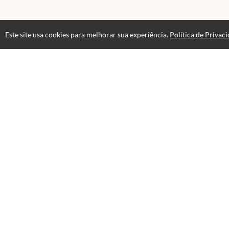
Este site usa cookies para melhorar sua experiência.
Política de Privac
Atendimento
Segunda à Sexta das 09:00 às 18:00
+5511991950952
Fale Conosco
CNPJ: 05.671.251/0001-11
Selos e certificados
Formas de pagamento