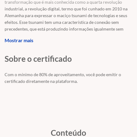
transformação que é mais conhecida como a quarta revolução
industrial, a revolução digital, termo que foi cunhado em 2010 na
Alemanha para expressar o maciço tsunami de tecnologias e seus
efeitos. Esse tsunami tem uma característica de conexão sem
precedentes, que está produzindo informações igualmente sem
precedentes, alguns especialistas afirmam que o conhecimento está
Mostrar mais
se renovando a cada 12 horas.
Sobre o certificado
Neste curso, vamos começar falando do mundo que mudou, quais
seus impactos e quem é o novo consumidor.
Com o mínimo de 80% de aproveitamento, você pode emitir o
certificado diretamente na plataforma.
Vamos falar dos mindsets fixo e crescimento e dos 05 mindsets dos
pensadores não óbvios.
Entendendo esse novo contexto, vamos falar das 05 competências
dos profissionais de impacto e, por fim, das 15 habilidades listadas
pelo Fórum Econômico Mundial como necessárias para todo
Conteúdo
profissional até 2025, vamos falar de 09 delas.