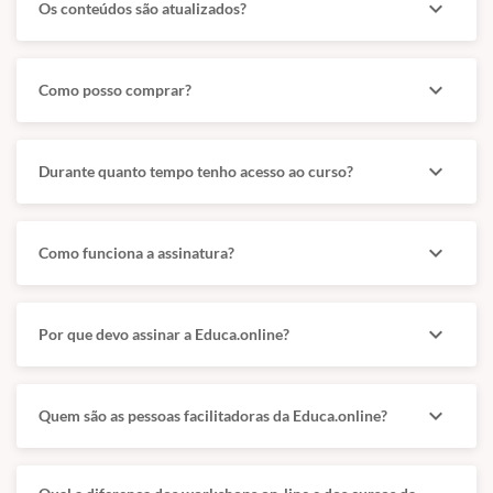
expand_more
Os conteúdos são atualizados?
expand_more
Como posso comprar?
expand_more
Durante quanto tempo tenho acesso ao curso?
expand_more
Como funciona a assinatura?
expand_more
Por que devo assinar a Educa.online?
expand_more
Quem são as pessoas facilitadoras da Educa.online?