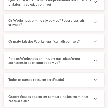
Qual a diferenca dos workshops on-line e dos cursos da
expand_more
plataforma da educa on.line?
Os Workshops on-line são ao vivo? Poderei assistir
expand_more
gravado?
expand_more
Os materiais dos Workshops ficam disponíveis?
Para os Workshops on-line, em qual plataforma
expand_more
acontecerão os encontros ao vivo?
expand_more
Todos os cursos possuem certificado?
Os certificados podem ser compartilhados em minhas
expand_more
redes sociais?