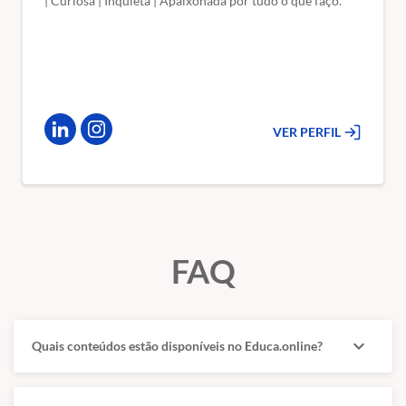
| Curiosa | Inquieta | Apaixonada por tudo o que faço.
VER PERFIL
FAQ
expand_more
Quais conteúdos estão disponíveis no Educa.online?