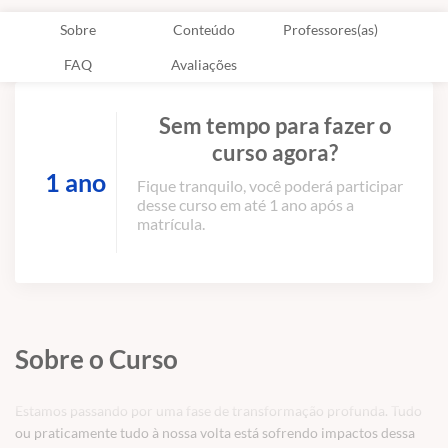
Sobre
Conteúdo
Professores(as)
FAQ
Avaliações
Sem tempo para fazer o
curso agora?
1 ano
Fique tranquilo, você poderá participar
desse curso em até 1 ano após a
matrícula.
Sobre o Curso
Estamos passando por uma fase de transformação profunda. Tudo
ou praticamente tudo à nossa volta está sofrendo impactos dessa